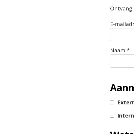
Ontvang r
E-mailad
Naam
*
Aanm
Exter
Inter