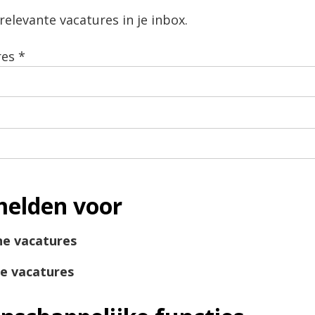
elevante vacatures in je inbox.
res
*
elden voor
ne vacatures
ne vacatures