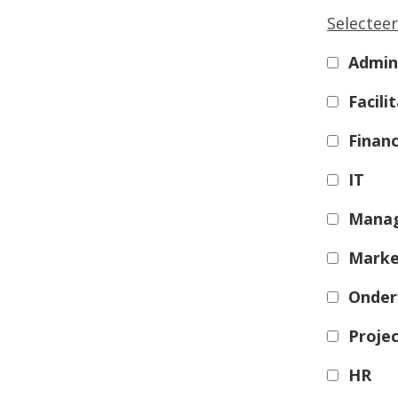
Selecteer
Admini
Facilit
Financ
IT
Mana
Marke
Onder
Proje
HR