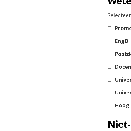
Wete
Selecteer
Prom
EngD
Postd
Docen
Univer
Unive
Hoogl
Niet