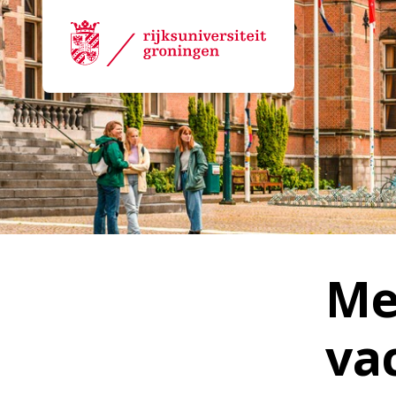
Me
va